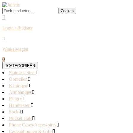
Skip
to
Zoeken
Zoeken
content
naar:
Login / Register
Login
/
Register
Winkelwagen
shopping
0
cart
CATEGORIEËN
Stainless Steel
Oorbellen
Kettingen
Armbandjes
Ringen
Handtassen
Socks
Bucket Hats
Phone Cases/Accessoires
Cadeaubonnen & Gifts