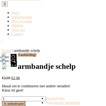
Open
Button
Shop
Winkelwagen
Mijn Account
Wishlist
Over ons
Contact
Close
Button
Home
/ armbandje schelp
Aanbieding!
HOVER
HOVER
armbandje schelp
€
3,95
€
2,96
Ideaal om te combineren met andere sieraden!
Kleur fel geel!
armbandje
Beschrijving
schelp
Bijkomende informatie
In winkelmand