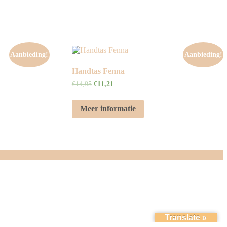
Aanbieding!
Aanbieding!
Handtas Fenna
€
14,95
€
11,21
Meer informatie
Translate »