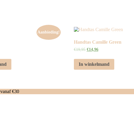
Aanbieding!
Handtas Camille Green
€
19,95
€
14,96
and
In winkelmand
 vanaf €30