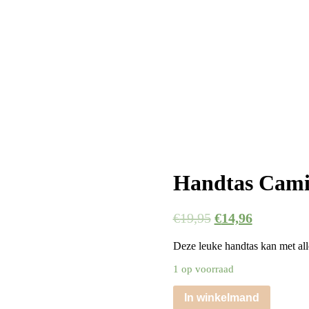
Handtas Cami
€
19,95
€
14,96
Deze leuke handtas kan met alle
1 op voorraad
In winkelmand