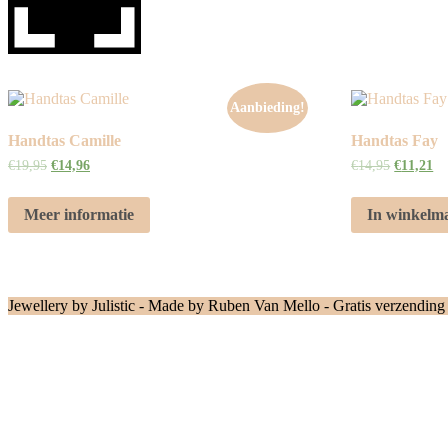
Aanbieding!
Handtas Camille
Handtas Fay
€
19,95
€
14,96
€
14,95
€
11,21
Meer informatie
In winkelm
Jewellery by Julistic - Made by Ruben Van Mello - Gratis verzending
Scroll
Up