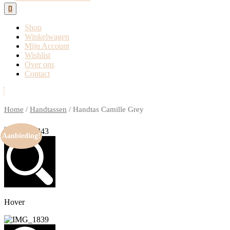
Open
Button
Shop
Winkelwagen
Mijn Account
Wishlist
Over ons
Contact
Close
Button
Home
/
Handtassen
/ Handtas Camille Grey
Aanbieding!
Hover