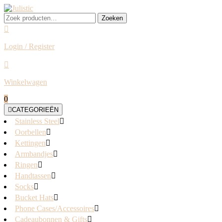
Skip
to
Zoeken
Zoeken
content
naar:
Login / Register
Login
/
Register
Winkelwagen
shopping
0
cart
CATEGORIEËN
Stainless Steel
Oorbellen
Kettingen
Armbandjes
Ringen
Handtassen
Socks
Bucket Hats
Phone Cases/Accessoires
Cadeaubonnen & Gifts