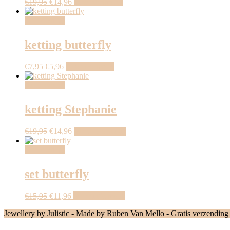
€
19,95
€
14,96
In winkelmand
Aanbieding!
ketting butterfly
€
7,95
€
5,96
In winkelmand
Aanbieding!
ketting Stephanie
€
19,95
€
14,96
Meer informatie
Aanbieding!
set butterfly
€
15,95
€
11,96
Meer informatie
Jewellery by Julistic - Made by Ruben Van Mello - Gratis verzending