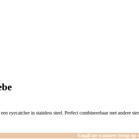
ebe
 een eyecatcher in stainless steel. Perfect combineerbaar met andere sie
Email me wanneer terug op 