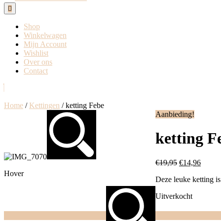
Open
Button
Shop
Winkelwagen
Mijn Account
Wishlist
Over ons
Contact
Close
Button
Home
/
Kettingen
/ ketting Febe
Aanbieding!
ketting F
€
19,95
€
14,96
Hover
Deze leuke ketting is
Uitverkocht