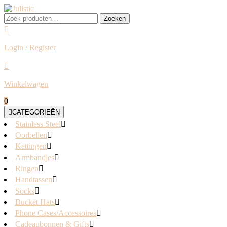
Skip
to
Zoeken
Zoeken
content
naar:
Login / Register
Login
/
Register
Winkelwagen
shopping
0
cart
CATEGORIEËN
Stainless Steel
Oorbellen
Kettingen
Armbandjes
Ringen
Handtassen
Socks
Bucket Hats
Phone Cases/Accessoires
Cadeaubonnen & Gifts