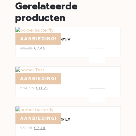
Gerelateerde
producten
AANBIEDING!
OORBEL BUTTERFLY
€
9,95
€
7,46
AANBIEDING!
OORBEL TESS
€
14,95
€
11,21
AANBIEDING!
OORBEL BUTTERFLY
€
9,95
€
7,46