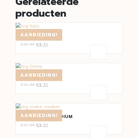
Gerelateerde
producten
AANBIEDING!
RING KATO
€
12,95
€
9,71
AANBIEDING!
RING EMMA
€
12,95
€
9,71
AANBIEDING!
RING SNAKE MEDIUM
€
12,95
€
9,71