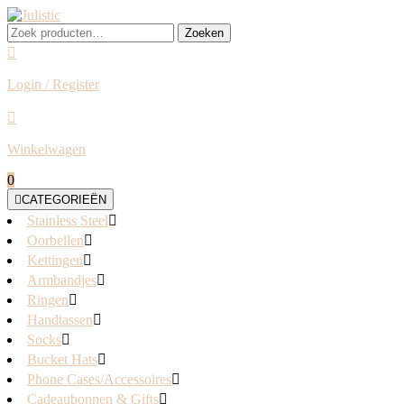
Skip
to
Zoeken
Zoeken
content
naar:
Login / Register
Login
/
Register
Winkelwagen
shopping
0
cart
CATEGORIEËN
Stainless Steel
Oorbellen
Kettingen
Armbandjes
Ringen
Handtassen
Socks
Bucket Hats
Phone Cases/Accessoires
Cadeaubonnen & Gifts