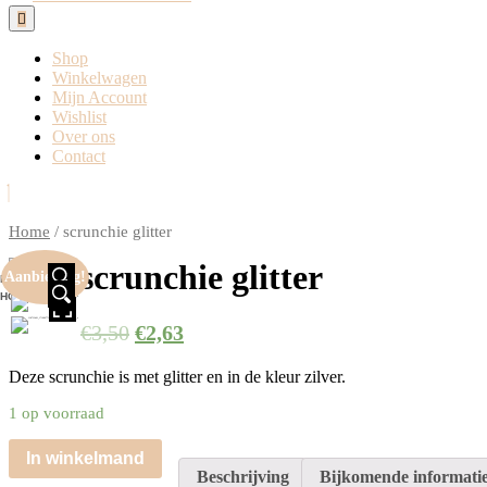
Open
Button
Shop
Winkelwagen
Mijn Account
Wishlist
Over ons
Contact
Close
Button
Home
/ scrunchie glitter
scrunchie glitter
Aanbieding!
HOVER
HOVER
€
3,50
€
2,63
Deze scrunchie is met glitter en in de kleur zilver.
1 op voorraad
In winkelmand
Beschrijving
Bijkomende informati