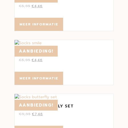
€
5,95
€
4,46
MEER INFORMATIE
AANBIEDING!
SOCKS SMILE
€
5,95
€
4,46
MEER INFORMATIE
AANBIEDING!
SOCKS BUTTERFLY SET
€
9,95
€
7,46