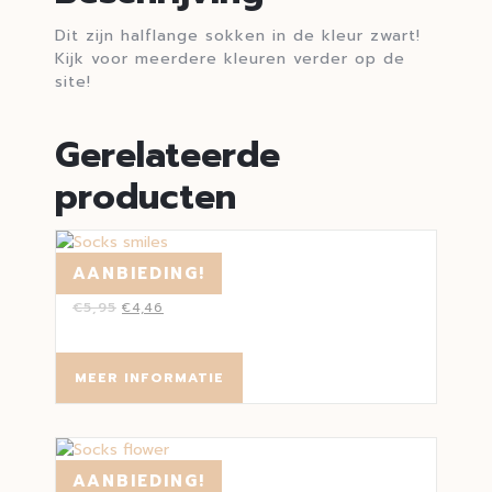
Dit zijn halflange sokken in de kleur zwart!
Kijk voor meerdere kleuren verder op de
site!
Gerelateerde
producten
AANBIEDING!
SOCKS SMILES
€
5,95
€
4,46
MEER INFORMATIE
AANBIEDING!
SOCKS FLOWER